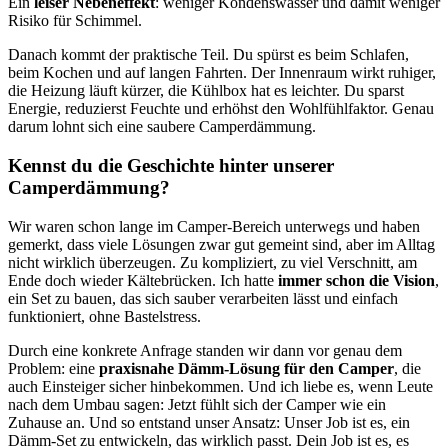
Ein
leiser Nebeneffekt
: weniger Kondenswasser und damit weniger
Risiko für Schimmel.
Danach kommt der praktische Teil. Du spürst es beim Schlafen,
beim Kochen und auf langen Fahrten. Der Innenraum wirkt ruhiger,
die Heizung läuft kürzer, die Kühlbox hat es leichter. Du sparst
Energie, reduzierst Feuchte und erhöhst den Wohlfühlfaktor. Genau
darum lohnt sich eine saubere Camperdämmung.
Kennst du die Geschichte hinter unserer
Camperdämmung?
Wir waren schon lange im Camper-Bereich unterwegs und haben
gemerkt, dass viele Lösungen zwar gut gemeint sind, aber im Alltag
nicht wirklich überzeugen. Zu kompliziert, zu viel Verschnitt, am
Ende doch wieder Kältebrücken. Ich hatte
immer schon die Vision
,
ein Set zu bauen, das sich sauber verarbeiten lässt und einfach
funktioniert, ohne Bastelstress.
Durch eine konkrete Anfrage standen wir dann vor genau dem
Problem: eine
praxisnahe Dämm-Lösung für den Camper
, die
auch Einsteiger sicher hinbekommen. Und ich liebe es, wenn Leute
nach dem Umbau sagen: Jetzt fühlt sich der Camper wie ein
Zuhause an. Und so entstand unser Ansatz: Unser Job ist es, ein
Dämm-Set zu entwickeln, das wirklich passt. Dein Job ist es, es