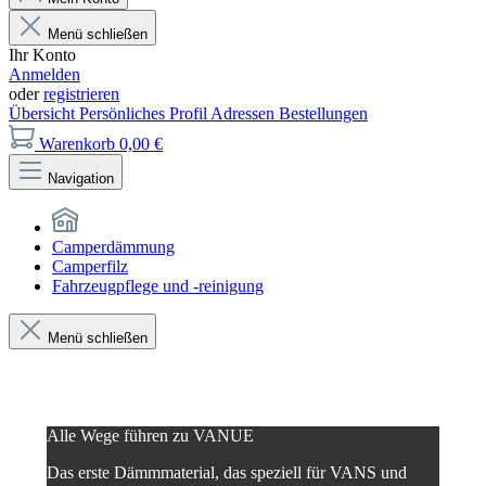
Menü schließen
Ihr Konto
Anmelden
oder
registrieren
Übersicht
Persönliches Profil
Adressen
Bestellungen
Warenkorb
0,00 €
Navigation
Camperdämmung
Camperfilz
Fahrzeugpflege und -reinigung
Menü schließen
Alle Wege führen zu VANUE
Das erste Dämmmaterial, das speziell für VANS und