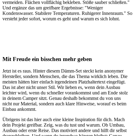
vermeiden. Flächen vollflächig bekleben. Stöße sauber schließen."
Und ergänze das um greifbare Ergebnisse: "Weniger
Kondenswasser. Stabilere Temperaturen. Ruhigerer Innenraum." So
versteht jeder sofort, worum es geht und warum es sich lohnt.
Mit Freude ein bisschen mehr geben
Jetzt ist es raus. Hinter diesem Dämm-Set steckt kein anonymer
Hersteller, sondern Menschen, die das Thema wirklich leben. Die
meisten hätten hier einfach irgendeinen Platzhaltertext eingefügt.
Das ist aber nicht unser Stil. Wir lieben es, wenn dein Ausbau
leichter wird, wenn du schneller vorankommst und am Ende stolz
in deinem Camper sitzt. Genau deshalb bekommst du von uns
nicht nur Material, sondern auch klare Hinweise, worauf es beim
Einbau ankommt.
Übrigens ist das hier auch eine kleine Inspiration für dich. Mach
dein Projekt greifbar. Zeig, was du tust und warum. Ob Umbau,
Ausbau oder erste Reise. Das motiviert andere und hilft dir selbst
dranzubleiben. Und wenn du irgendwo hängen bleibst: Genau